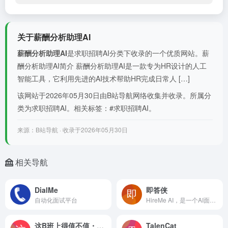
关于薪酬分析助理AI
薪酬分析助理AI
是求职招聘AI分类下收录的一个优质网站。薪
酬分析助理AI简介 薪酬分析助理AI是一款专为HR设计的人工
智能工具，它利用先进的AI技术帮助HR完成日常人 […]
该网站于2026年05月30日由B站导航网络收集并收录。所属分
类为求职招聘AI。相关标签：#求职招聘AI。
来源：B站导航 · 收录于2026年05月30日
相关导航
DialMe
即答侠
自动化面试平台
HireMe AI，是一个AI面试助手，支持腾讯会议、飞书、钉钉、Zoom、Google Meet等任意会议软件，为求职者提供实时面试辅助、智能简历优化和AI模
这B班上得值不值・测算版
TalenCat