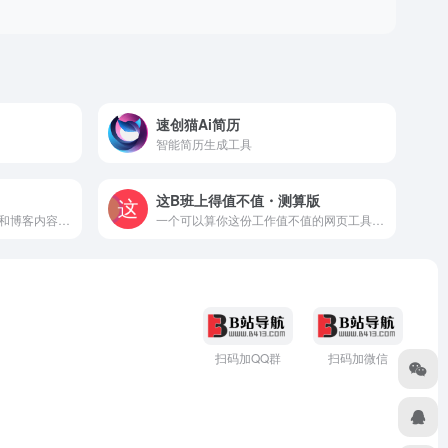
速创猫Ai简历
智能简历生成工具
这B班上得值不值・测算版
人工智能驱动的简历、求职信和博客内容生成器，用于求职和SEO。
一个可以算你这份工作值不值的网页工具。只要输入工作相关信息，得出年工作天数、日均工资、性价比，帮判断工作值不值。
扫码加QQ群
扫码加微信