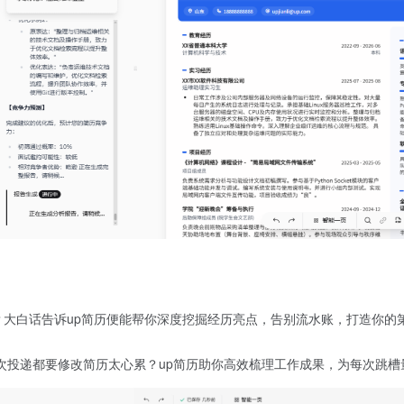
？大白话告诉up简历便能帮你深度挖掘经历亮点，告别流水账，打造你的
每次投递都要修改简历太心累？up简历助你高效梳理工作成果，为每次跳