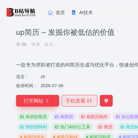
首页
AI技术
up简历 – 发掘你被低估的价值
36
0
0
一款专为求职者打造的AI简历生成与优化平台，快速创
语言：
zh
收录时间：
2026-07-06
打开网站
手机查看
AI求职简历
AI简历
AI简历制作
办公职
求职招聘AI
热门AI办公工具
简历
简历
# AI简历优化
# AI简历制作
# AI简历助手
# AI简历