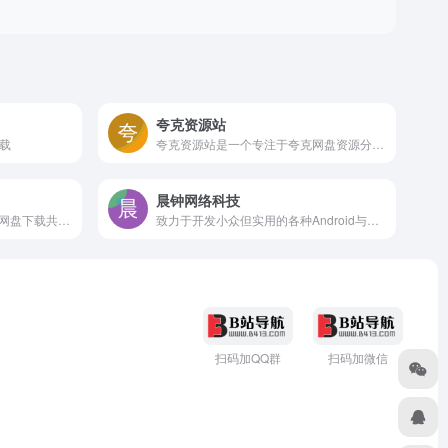
夸克资源站
载
夸克资源站是一个专注于夸克网盘资源分享的社区平台。它主要面向喜欢在夸克网盘上分享和下载高清电影、电视剧、音乐、动漫、书籍等资源的用户。
晨钟网络科技
一个高效、免费、安全的夸克网盘下载共享平台，涵盖学习资料、影视娱乐、软件工具、游戏资源、电子书等各类内容。无论是学生、职场人还是兴趣爱好者，都能在这里找到所需！
致力于开发小众但实用的各种Android与Windows平台软件。通过软件来精准解决每位数码爱好者的产品使用痛点，让你的手机和电脑更加好用，物超所值!
扫码加QQ群
扫码加微信