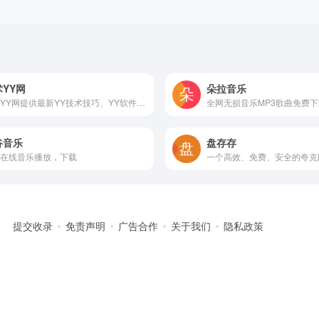
YY网
朵拉音乐
技术YY网提供最新YY技术技巧、YY软件、YY获得积分技巧、YY吃会员成长值技巧、免费卡马甲卡VP、手机软件下载、微信及YY活动等内容 努力打造为最全面的YY爱
全网无损音乐MP3歌曲免费下
谷音乐
盘存存
在线音乐播放，下载
提交收录
免责声明
广告合作
关于我们
隐私政策