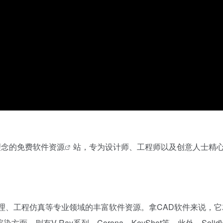
理念的免费
软件资源
站，专为设计师、工程师以及创意人士精
、工程仿真等专业领域的丰富软件资源。拿CAD软件来说，它就包含
渲染方面，则有V-Ray系列、Corona、KeyShot等。此外，So