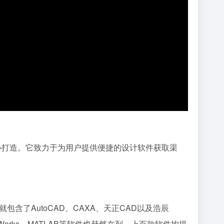
心打造。它致力于为用户提供便捷的设计软件获取渠
了AutoCAD、CAXA、天正CAD以及浩辰
lidWorks、MATLAB等软件也赫然在列，上百款软件均提