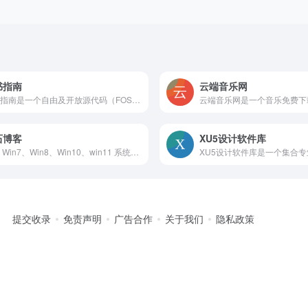
书指南
云端音乐网
行书指南是一个自由及开放源代码（FOSS）的软件列表项目，推荐高质量免费与开源软件，降低用户寻找软件的时间成本。
石博客
XU5设计软件库
提供 Win7、Win8、Win10、win11 系统下载、U 盘启动制作工具等资源，旨在打造无广告、无流氓、无 OEM 的精简系统。
提交收录
免责声明
广告合作
关于我们
隐私政策