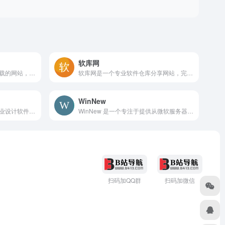
软库网
云端音乐网是一个音乐免费下载的网站，歌曲免费下载，mp3免费下载，音乐免费下载，myfreemp3音乐，在线音乐播放器.具有音乐搜索，播放，下载，歌词下载等功能
软库网是一个专业软件仓库分享网站，完全公益，免费下载供个人学习使用，无广告，无任何盈利性质。收藏有Adobe PhotoShop、CAD、C4D、3DMax、达
WinNew
XU5设计软件库是一个集合专业设计软件的导航网站，免费下载供学习使用，本站承诺无毒无广告，纯公益项目，不以此盈利
WinNew 是一个专注于提供从微软服务器获取最新原版 Windows 镜像的网站。获取最新的原版Windows镜像，从微软官方服务器下载，原汁原味无修改.
扫码加QQ群
扫码加微信