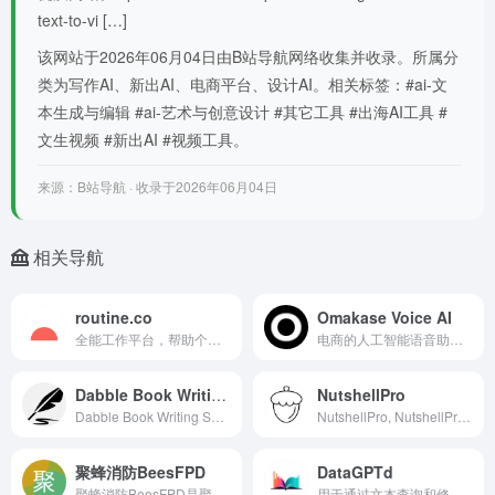
text-to-vi […]
该网站于2026年06月04日由B站导航网络收集并收录。所属分
类为写作AI、新出AI、电商平台、设计AI。相关标签：#ai-文
本生成与编辑 #ai-艺术与创意设计 #其它工具 #出海AI工具 #
文生视频 #新出AI #视频工具。
来源：B站导航 · 收录于2026年06月04日
相关导航
routine.co
Omakase Voice AI
全能工作平台，帮助个人和团队组织和提升生产力
电商的人工智能语音助手，将网站转变为24小时销售助手
Dabble Book Writing Software
NutshellPro
Dabble Book Writing Software, 一款直观的在线写作工具，专为小说家打造，具备情节规划、写作和编辑功能,An intuitive online writing tool for novelists with plotting, writing, and editing features. 什么是Dabble？ Dabble 是一款易于使用的在线写作工具，拥有丰富的功能，可
NutshellPro, NutshellPro 总结来自网站和本地文件的视频和音频,NutshellPro summarizes video and audio from websites and local files. 什么是NutshellPro？ NutshellPro 是一款可以从各种网站和本地文件中总结视频和音频内容的工具。它提取关键要点，帮助用户跳过不必要的细节，直达
聚蜂消防BeesFPD
DataGPTd
聚蜂消防BeesFPD是聚蜂智擎推出的基于AI的智能消防设计系统，可以帮助建筑师、消防工程师以及相关设计单位快速完成建筑消防的自动化绘图、合规校核与成果输出。聚
用于通过文本查询和修改表格数据的浏览器工具