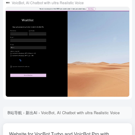
VoicBot, AI Chatbot with ultra Realistic Voice
B站导航
›
新出AI
›
VoicBot, AI Chatbot with ultra Realistic Voice
Website for VocBot Turbo and VoicBot Pro with