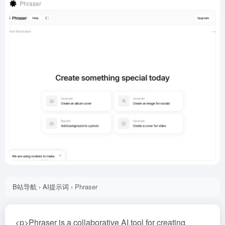
Phraser
B站导航
›
AI提示词
›
Phraser
<p>Phraser is a collaborative AI tool for creating