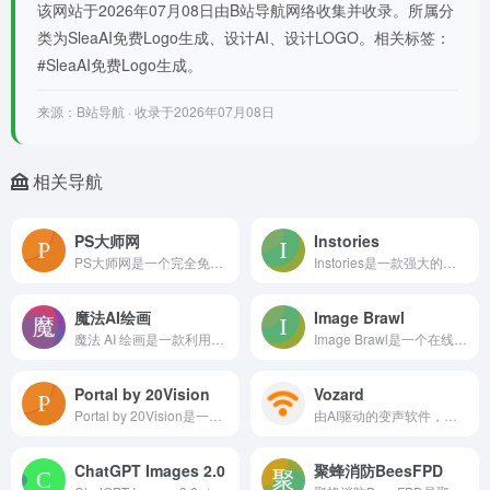
该网站于2026年07月08日由B站导航网络收集并收录。所属分
类为SleaAI免费Logo生成、设计AI、设计LOGO。相关标签：
#SleaAI免费Logo生成。
来源：B站导航 · 收录于2026年07月08日
相关导航
PS大师网
Instories
PS大师网是一个完全免费的PS素材资源网站，免费分享ps插件、PSD模板、ps插件、笔刷、滤镜、字体、预设、脚本、样机、工笔画、海报及png透明免扣图等Phot
Instories是一款强大的用于创建动画故事的工具，提供超300个时尚模板和700个可自定义模板。其重要性在于能帮助用户轻松制作出吸引人的内容，在社交媒体上获
魔法AI绘画
Image Brawl
魔法 AI 绘画是一款利用最新的人工智能技术，支持多种生成模式的图像生成工具。用户可以通过文字描述生成图像，或对已有图片进行编辑，享受现代化的用户体验。该产品专
Image Brawl是一个在线图像对决平台，通过创建、投票和排名图像比赛，帮助设计师、摄影师和用户找出最优秀的图像。该产品利用AI技术提供图像辨别功能，用户可
Portal by 20Vision
Vozard
Portal by 20Vision是一个免费AI平台，可在几秒钟内转换图像和视频，无需注册。适用于营销、设计、建筑、时尚、游戏、电子商务等领域。主要优点包括快
由AI驱动的变声软件，用于实时和基于文件的声音修改
ChatGPT Images 2.0
聚蜂消防BeesFPD