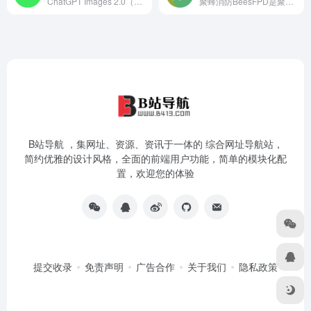
ChatGPT Images 2.0（GPT‑Image‑2）是OpenAI推出的新一代原生多模态图像生成模型，于2026年4月22日发布上线。GPT‑Imag
聚蜂消防BeesFPD是聚蜂智擎推出的基于AI的智能消防设计系统，可以帮助建筑师、消防工程师以及相关设计单位快速完成建筑消防的自动化绘图、合规校核与成果输出。聚
B站导航 ，集网址、资源、资讯于一体的 综合网址导航站，
简约优雅的设计风格，全面的前端用户功能，简单的模块化配
置，欢迎您的体验
提交收录
免责声明
广告合作
关于我们
隐私政策