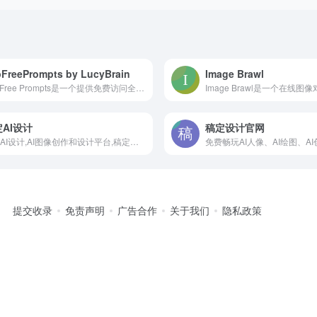
FreePrompts by LucyBrain
Image Brawl
Top Free Prompts是一个提供免费访问全球10,000个最复杂提示的网站，加速AI成为教练、摄影师、作家、编程人员、设计师、营销人员等，帮助您更快更
AI设计
稿定设计官网
稿定AI设计,AI图像创作和设计平台,稿定设计介绍，可支持多风格海报制作工具，只需一键就能生成多种风格的海报。它有丰富的模板库，可以根据你的品牌风格进行选择。此外，它还支持高级编辑，让海报更有特色。 稿定AI设计是专为专业人士打造的在线设计平台，提供海量设计模板，覆盖海报，社交媒体图像， PPT等多种场景需求。 海量设计模板加持不会PS
提交收录
免责声明
广告合作
关于我们
隐私政策