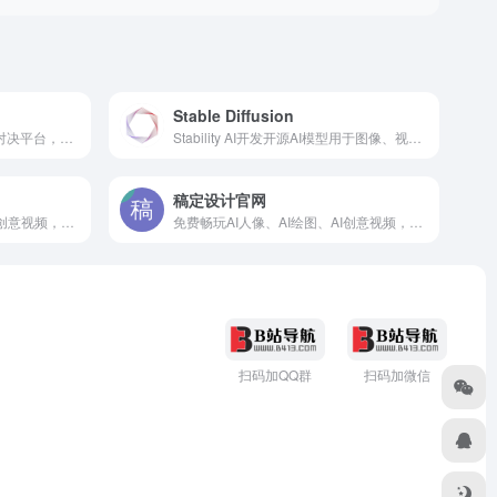
Stable Diffusion
Image Brawl是一个在线图像对决平台，通过创建、投票和排名图像比赛，帮助设计师、摄影师和用户找出最优秀的图像。该产品利用AI技术提供图像辨别功能，用户可
Stability AI开发开源AI模型用于图像、视频、3D和音频生成
稿定设计官网
免费畅玩AI人像、AI绘图、AI创意视频，集成多模态顶尖模型，灵感一触即发！
免费畅玩AI人像、AI绘图、AI创意视频，集成多模态顶尖模型，灵感一触即发！
扫码加QQ群
扫码加微信