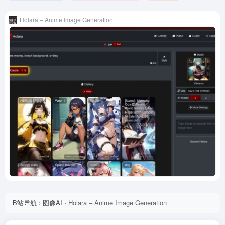
Holara – Anime Image Generation
B站导航
›
图像AI
›
Holara – Anime Image Generation