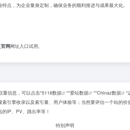
业特点，为企业量身定制，确保业务的顺利推进与成果最大化。
灵官网
网址入口试用。
权重信息，可以点击"
5118数据
""
爱站数据
""
Chinaz数据
搜索引擎收录以及索引量、用户体验等；当然要评估一个站的价
的IP、PV、跳出率等！
特别声明