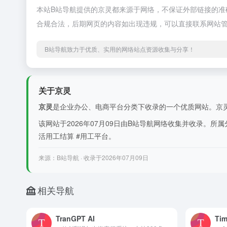
本站B站导航提供的京灵都来源于网络，不保证外部链接的准确
合规合法，后期网页的内容如出现违规，可以直接联系网站管
B站导航致力于优质、实用的网络站点资源收集与分享！
关于京灵
京灵
是企业办公、电商平台分类下收录的一个优质网站。京灵
该网站于2026年07月09日由B站导航网络收集并收录。所属
活用工结算 #用工平台。
来源：B站导航 · 收录于2026年07月09日
相关导航
TranGPT AI
Ti