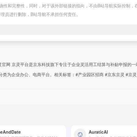
性和完整性，同时，对于该外部链接的指向，不由B站导航实际控制，在202
理员进行删除，B站导航不承担任何责任。
官网 京灵平台是京东科技旗下专注于企业灵活用工结算与补贴申报的一站
分类为企业办公、电商平台。相关标签：#产业园区招商 #京东京灵 #京灵 #
meAndDate
AuraticAI