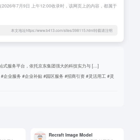
6年7月9日 上午12:00收录时，该网页上的内容，都属于
本文地址https://www.b413.com/sites/398115.html转载请注明
式服务平台，依托京东集团强大的科技实力与 […]
企业服务 #企业补贴 #园区服务 #招商引资 #灵活用工 #灵
Recraft Image Model