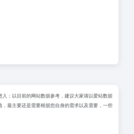
"进入；以目前的网站数据参考，建议大家请以爱站数据
值，最主要还是需要根据您自身的需求以及需要，一些