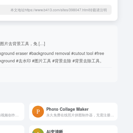
本文地址https://www.b413.com/sites/398047.html转载请注明
在线图片去背景工具，免 […]
 #background removal #cutout tool #free
ransparent background #去水印 #图片工具 #背景去除 #背景去除工具。
Photo Collage Maker
Editly是一款一体化的AI图像与视频创作平台，依托先进AI技术打造，专为实际创意工作设计。其核心功能涵盖AI图像生成、照片编辑和视频创建。用户可借助文本描述
永久免费在线照片拼图制作器，无需注册账号，直接在浏览器中使用，支持JPG、PNG、PDF等多种格式导出。提供丰富的模板和编辑工具，包括文字添加、贴纸装饰、滤镜效
AI变清晰