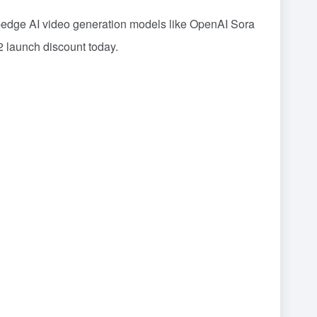
 video generation models like OpenAI Sora
launch discount today.
。