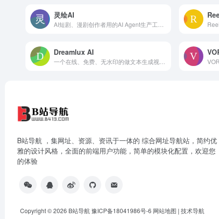
灵绘AI
Re
AI短剧、漫剧创作者用的AI Agent生产工具。它把编剧、分镜、角色建模、配音、剪辑这些环节都整合到了一起，不用再来回切换软件，基本就是“输入文字，输出视频”
Dreamlux AI
VO
一个在线、免费、无水印的做文本生成视频和图片生成视频的AI视频生成器。它的好处是用文字或者静态图片，很快做出清楚的短视频，还能商用，不用专门学剪辑。
B站导航 ，集网址、资源、资讯于一体的 综合网址导航站，简约优
雅的设计风格，全面的前端用户功能，简单的模块化配置，欢迎您
的体验
Copyright © 2026
B站导航
豫ICP备18041986号-6
网站地图
|
技术导航