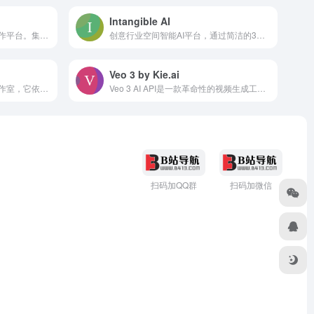
Intangible AI
一站式AI图片、视频与音频创作平台。集成了比如Nano Banana、Seedance、ElevenLabs Turbo等20 多个主流模型，还有AI电商图片生
创意行业空间智能AI平台，通过简洁的3D界面与空间智能技术解决AI模型“语言信息损耗”问题，帮助用户更精准地获取优质输出。Intangible AI主要为广告、
Veo 3 by Kie.ai
Vidofy AI是一款一体化的AI工作室，它依托OpenAI Gemini、Kling AI、Runway、Midjourney等先进技术，能够让用户仅通过简
Veo 3 AI API是一款革命性的视频生成工具，利用AI生成音频和视觉，为用户提供高质量的视频制作体验。其主要优点包括集成音频生成、高质量视频输出、高级场景
扫码加QQ群
扫码加微信