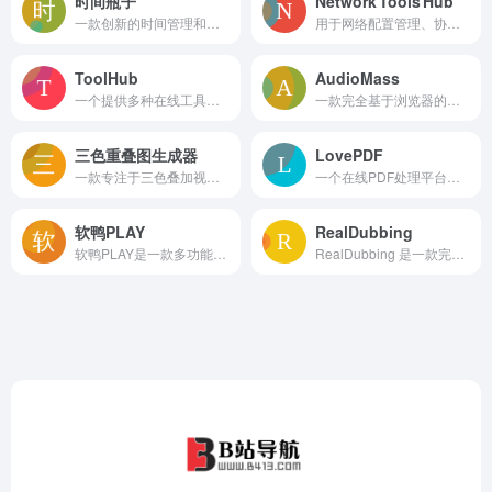
时间瓶子
Network Tools Hub
一款创新的时间管理和专注工具。通过可视化的瓶子界面让时间变得具体可感，支持番茄工作法、自定义计时、统计分析、成就系统等功能。完全免费，无需注册，保护隐私。
用于网络配置管理、协议转换和VPN优化的高级工具，简化网络设置。
ToolHub
AudioMass
一个提供多种在线工具的平台，涵盖了多个功能模块，包括图像处理、文本分析、列表处理、生成器、颜色工具、转换器、计算器、文件处理、PDF工具、日期和时间工具等。
一款完全基于浏览器的免费开源在线音频编辑器，用户无需下载安装任何软件即可在网页中完成音频的剪辑、合并、复制、粘贴、裁切等基本操作。
三色重叠图生成器
LovePDF
一款专注于三色叠加视觉效果创作的在线工具，旨在为设计师、创意从业者、学生及视觉艺术爱好者提供便捷、高效的三色图形生成解决方案。
一个在线PDF处理平台，为用户提供全方位的PDF文档编辑与转换服务。
软鸭PLAY
RealDubbing
软鸭PLAY是一款多功能聚合型工具箱应用，集娱乐、工具、资源下载于一体，旨在为用户提供一站式便捷体验。
RealDubbing 是一款完全免费的在线文本转语音（TTS）服务，它通过先进的AI技术，帮助用户轻松将文字转换为自然、高质量的语音。