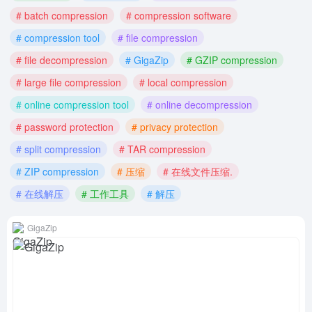
# batch compression
# compression software
# compression tool
# file compression
# file decompression
# GigaZip
# GZIP compression
# large file compression
# local compression
# online compression tool
# online decompression
# password protection
# privacy protection
# split compression
# TAR compression
# ZIP compression
# 压缩
# 在线文件压缩.
# 在线解压
# 工作工具
# 解压
GigaZip