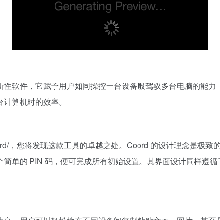
的革新性软件，它赋予用户如同操控一台设备般驾驭多台电脑的能
台计算机时的效率。
tware/zh/coord/，您将发现这款工具的卓越之处。Coord 的
简单的 PIN 码，便可完成所有初始设置。其界面设计同样遵