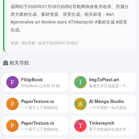
该网站于2026年07月09日由B站导航网络收集并收录。所属分
类为素材生成、素材资源、背景生成。相关标签：#art
#generative art #online store #Tinkersynth #素材生成 #背景
生成。
来源：B站导航 · 收录于2026年07月09日
相关导航
FliiipBook
ImgToPixel.art
FliiipBook 让你用 24 帧在浏览器里轻松手绘并导出循环 GIF，支持洋葱皮、快捷键、多笔刷与纹理，完全免费。
像素艺术生成器是一个在线工具，让您将任何图片转换为美丽的复古风格像素艺术。无需注册，完全免费。
PaperTexture.io
AI Manga Studio
一个基于人工智能的在线复古纸张纹理生成器，旨在帮助设计师、创作者和内容生产者快速生成独特且高质量的复古纸张背景，为各类视觉设计项目增添质感与个性。
一个开源的一站式漫画制作AI工具。它把写脚本、分镜、让角色样子统一、排对话框和多页导出放在一起做成一条流程，让新手容易上手，也能帮没基础的人很快把想法做成能分享
PaperTexture.io
Tinkersynth
一个基于人工智能的在线复古纸张纹理生成器，旨在帮助设计师、创作者和内容生产者快速生成独特且高质量的复古纸张背景，为各类视觉设计项目增添质感与个性。
基于浏览器的生成艺术平台，用户可以在页面上自由调节机器参数（如线条密度、颜色、纹理等），即时生成独特的抽象线条作品，既可用于个人创作灵感的激发，也适合作为素材或