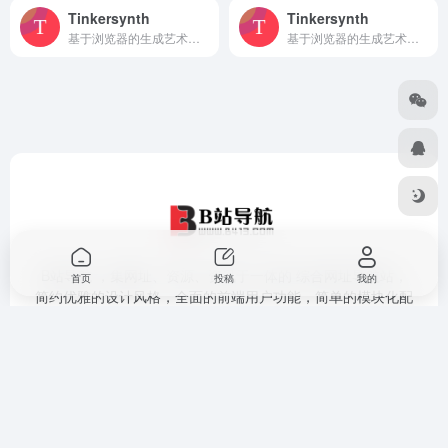
Tinkersynth
Tinkersynth
基于浏览器的生成艺术平台，用户可以在页面上自由调节机器参数（如线条密度、颜色、纹理等），即时生成独特的抽象线条作品，既可用于个人创作灵感的激发，也适合作为素材或
基于浏览器的生成艺术平台，用户可以在页面上自由调节机器参数（如线条密度、颜色、纹理等），即时生成独特的抽象线条作品，既可用于个人创作灵感的激发，也适合作为素材或
B站导航 ，集网址、资源、资讯于一体的 综合网址导航站，
首页
投稿
我的
简约优雅的设计风格，全面的前端用户功能，简单的模块化配
置，欢迎您的体验