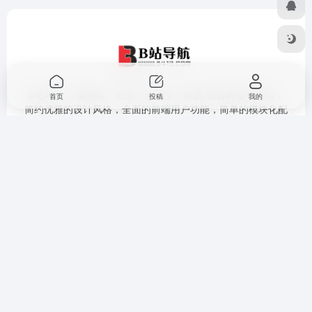
B站导航 ，集网址、资源、资讯于一体的 综合网址导航站，
首页
投稿
我的
简约优雅的设计风格，全面的前端用户功能，简单的模块化配
置，欢迎您的体验
提交收录
免责声明
广告合作
关于我们
隐私政策
Copyright © 2026
B站导航
豫ICP备18041986号-6
网站地图
|
技术导
航