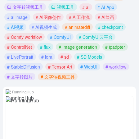
文字转视频工具
视频工具
# ai
# AI App
# ai image
# AI图像创作
# AI工作流
# AI绘画
# AI视频
# AI视频生成
# animatediff
# checkpoint
# Comfy workflow
# ComfyUI
# ComfyUI云平台
# ControlNet
# flux
# Image generation
# ipadpter
# LivePortrait
# lora
# sd
# SD Models
# StableDiffusion
# Tensor Art
# WebUI
# workflow
# 文字转图片
# 文字转视频工具
RunningHub