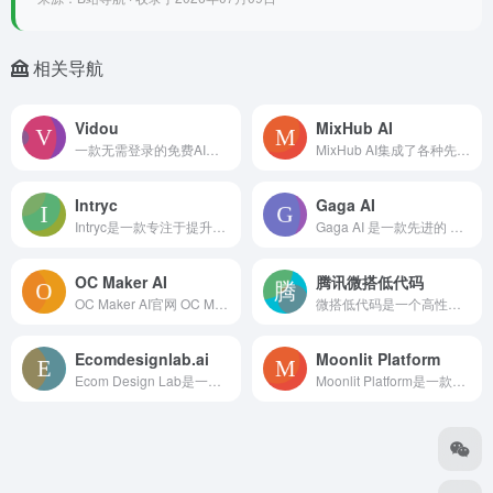
相关导航
Vidou
MixHub AI
一款无需登录的免费AI工具，可将图片快速转换为高质量视频。
MixHub AI集成了各种先进的AI模型，提供AI聊天、图像处理和视频生成功能。其主要优点在于准确性高、功能全面，价格实惠，适合个人和企业用户使用。
Intryc
Gaga AI
Intryc是一款专注于提升客户体验的商业工具，由Y Combinator支持。其核心功能基于AI技术，包括AI QA、AI模拟、性能洞察和自动辅导。重要性在于
Gaga AI 是一款先进的 AI 头像生成器，旨在通过上传照片和脚本生成逼真的动画和视频。它结合了语音、面部表情和肢体动作，使数字演员的表现更具真实性。Gag
OC Maker AI
腾讯微搭低代码
OC Maker AI官网 OC Mak...
微搭低代码是一个高性能的低代码开发平台，用户可通过拖拽式开发，可视化配置构建 PC Web、H5 和小程序应用。
Ecomdesignlab.ai
Moonlit Platform
Ecom Design Lab是一款AI试穿应用，可将产品转化为模特照片，节省摄影成本。其主要优点在于快速生成高质量模特试穿照片，提高产品展示效果，无需实际拍摄
Moonlit Platform是一款AI驱动的SEO内容工具构建平台，提供可定制的AI工具，助力团队优化SEO策略，实现高效内容生成。Moonlit旨在为非技