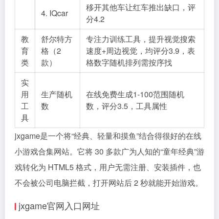
移开其他车让红车推出缺口，评
4. IQcar
分4.2
教
舒尔特方
专注力训练工具，提升视觉搜索
育
格（2
速度+周边视觉，均评分3.9，表
类
款）
格数字随机排列需按序找
实
用
生产随机
在线免费生成1-100范围随机
工
数
数，评分3.5，工具属性
具
jxgame是一个将“经典、轻量和摸鱼”结合得很好的在线
小游戏合集网站。它将 30 多款广为人知的“童年经典”游
戏转化为 HTML5 格式，用户无需注册、安装插件，也
不会被公司电脑拦截，打开网站后 2 秒就能开始游戏。
jxgame官网入口网址