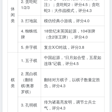
2. 贪吃蛇
注）；贪吃蛇2：评分4.5；贪吃
1/2/3
休
蛇3：大作战模式，评分4.3
闲
类
3. 打地鼠
模仿经典小游戏，评分4.0
4. 蜘蛛纸
18世纪末英国起源，104张牌
牌
（含2张王牌），评分4.0
5. 井字棋
复古X/O对战，评分3.8
中国起源，“日月如合璧，五星如
1. 五子棋
连珠”记载，评分4.5
2. 黑白棋
棋
（翻转
翻转对方棋子，以棋子数量定胜
类
棋/奥赛
负，评分4.3
罗棋）
传为诸葛亮发明，调节士兵士
3. 孔明棋
气，评分4.3