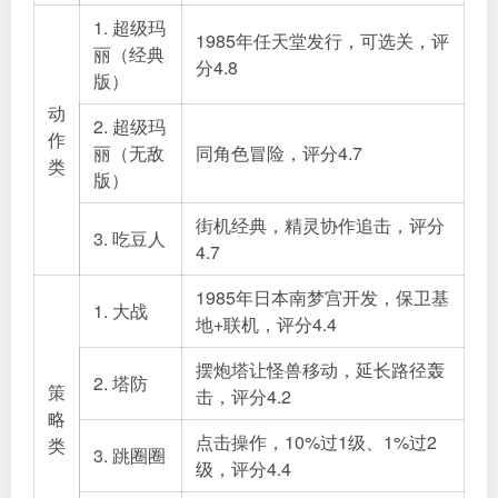
1. 超级玛
1985年任天堂发行，可选关，评
丽（经典
分4.8
版）
动
2. 超级玛
作
丽（无敌
同角色冒险，评分4.7
类
版）
街机经典，精灵协作追击，评分
3. 吃豆人
4.7
1985年日本南梦宫开发，保卫基
1. 大战
地+联机，评分4.4
摆炮塔让怪兽移动，延长路径轰
2. 塔防
策
击，评分4.2
略
点击操作，10%过1级、1%过2
类
3. 跳圈圈
级，评分4.4