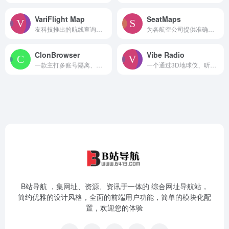
VariFlight Map
SeatMaps
友科技推出的航线查询工具，它能查全球航线，支持按出发机场、到达机场、航空联盟、航空公司等条件筛选，还能看航线实时状态、导出Excel数据，适合规划行程。
为各航空公司提供准确的座位图和可视化信息数据，平台整合专业航空数据与资深飞行经验，为用户提供全球航班座位图及机舱信息服务。
ClonBrowser
Vibe Radio
一款主打多账号隔离、反指纹和自动化的桌面与网页端指纹浏览器，常用于社交媒体、电商、Web3等需要批量注册或同时登录多个账号的场景。
一个通过3D地球仪、听全球广播的网站。不用注册，打开浏览器进官网，等3D地图加载出来，点任意电台图标就能听。手机也能用，页面会自动调成适合手机的样式。
B站导航 ，集网址、资源、资讯于一体的 综合网址导航站，
简约优雅的设计风格，全面的前端用户功能，简单的模块化配
置，欢迎您的体验