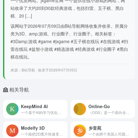
一个优质网站。jxgame官网 一个提供在线小游戏的网站，网
站收录了大约20到30款经典游戏，包括扫雷、五子棋、黑白
棋、20 […]
该网站于2026年07月09日由B站导航网络收集并收录。所属分
类为3D、amp;游戏、行业圈子、行业圈子。相关标签：
#3Damp;游戏 #game #jxgame #五子棋在线玩 #在线游戏 #扫
雷在线玩 #益智小游戏 #精选游戏 #经典游戏 #行业圈子 #黑白
棋在线玩。
来源：B站导航 · 收录于2026年07月09日
相关导航
KeepMind AI
​​Online-Go
一个基于AI的学习优化工具，专注于将任意学习材料,如笔记、PDF、网页、文档自动转化为结构化的闪卡、思维导图和测验，并结合科学间隔重复算法，帮助用户高效记忆、长
（OGS）是一个面向全球围棋爱好者的在线对弈与学习平台，支持中文、英文、日文、韩文等十余种语言，以社区驱动和免费功能为主。
Modelfy 3D
乡音苑
一个能把2D图片快速变成高质量3D模型的工具，生成的模型最多能有30万个多边形，还带PBR材质。Modelfy只要用在3D打印、游戏开发、专业项目等场景。
一个由两个美国人司圆直和柯祎蓝创建的方言故事平台，致力于记录和保存中国各地的方言，用户可以录制、上传并转录编辑各种极具地方特色的方言内容。