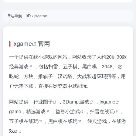
B站导航
›
3D
›
jxgame
jx
game
官网
一个提供在线小游戏的网站，网站收录了大约20到30款
经典游戏
，包括扫雷、五子棋、黑白棋、2048、贪
吃蛇、方块、推箱子、汉诺塔、大战和超级玛丽等，用
户无需下载，直接在浏览器中就能玩。
网站提供：
行业圈子
，
3Damp;游戏
，
jxgame
，
game，
精选游戏
，
益智小游戏
，
扫雷在线玩
，
五子棋在线玩
，
黑白棋在线玩
，经典游戏，
在线游
戏
。