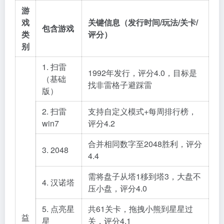
游
戏
关键信息（发行时间/玩法/关卡/
包含游戏
类
评分）
别
1. 扫雷
1992年发行，评分4.0，目标是
（基础
找非雷格子避踩雷
版）
2. 扫雷
支持自定义模式+每周排行榜，
win7
评分4.2
合并相同数字至2048胜利，评分
3. 2048
4.4
需将盘子从塔1移到塔3，大盘不
4. 汉诺塔
压小盘，评分4.0
5. 点亮星
共61关卡，拖拽小熊到星星过
益
星
关，评分4.1