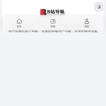
B站导航 ，集网址、资源、资讯于一体的 综合网址导航站，
首页
投稿
我的
简约优雅的设计风格，全面的前端用户功能，简单的模块化配
置，欢迎您的体验
提交收录
免责声明
广告合作
关于我们
隐私政策
Copyright © 2026
B站导航
豫ICP备18041986号-6
网站地图
|
技术导
航