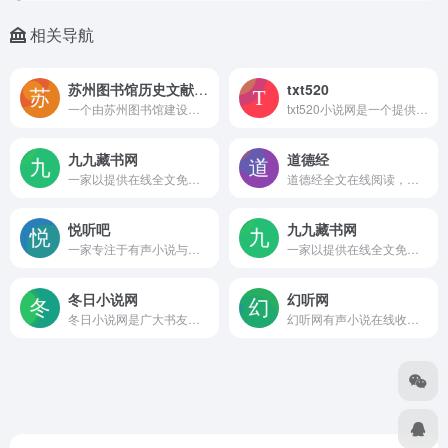
相关导航
苏州图书馆历史文献总库
txt520
一个由苏州图书馆建设的、免费对外开放的在线古籍资源平台，为研究者和公众提供了便捷的古籍数字化服务。
txt520小说网是一个提供免费txt小说电子书下载和在线阅读服务的网站。txt小说下载网，全本小说下载和在线阅读
九九藏书网
道德经
一家以提供在线全文免费阅读为核心的数字图书平台，面向广大文学爱好者提供海量小说、散文、短篇等多种文献资源。
道德经全文在线阅读，包含老子道德经81章原文及参考译文。深入理解道家哲学思想，传承中华文化经典。
悦听吧
九九藏书网
一家专注于有声小说与音频内容分享的免费在线平台，致力于为用户提供“精神食粮”，让阅读变得更轻松随心。
一家以提供在线全文免费阅读为核心的数字图书平台，面向广大文学爱好者提供海量小说、散文、短篇等多种文献资源。
冬日小说网
幻听网
冬日小说网是广大书友最值得收藏的网络小说阅读网，网站收录了当前最火热的网络小说，免费提供高质量的小说最新章节，是广大网络小说爱好者必备的小说阅读网。
幻听网有声小说在线收听是一家支持在线听书听小说和各类有声小说、有声读物、评书、相声免费听书的网站。专注有声资源的综合性听书平台，用声音阅读，幻听网你值得选择