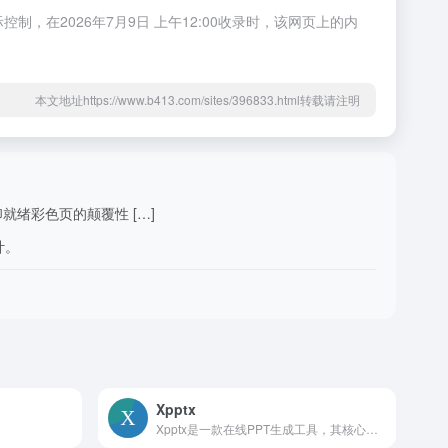
制，在2026年7月9日 上午12:00收录时，该网页上的内
本文地址https://www.b413.com/sites/396833.html转载请注明
打印就绪彩色页的颠覆性 […]
计。
Xpptx
Xpptx是一款在线PPT生成工具，其核心功能在于利用AI技术，将多种格式的文档快速转换为专业的PPT。重要性在于极大地提高了PPT制作的效率，节省了用户大量的