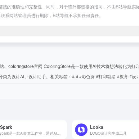
证外部链接的准确性和完整性，同时，对于该外部链接的指向，不由B站导航实际控
联系网站管理员进行删除，B站导航不承担任何责任。
oringstore官网 ColoringStore是一款使用AI技术将想法转化为
类为设计AI、设计助手。相关标签：#ai #彩色页 #打印就绪 #教育 #设
Spark
Looka
VeeSpark是一款AI创意工作室，通过AI技术将想法转化为惊人的视频。产品不需要设计技能，能够生成脚本、场景和品牌视觉，适用于社交媒体、广告和教育领域。
LOGO设计和生成工具