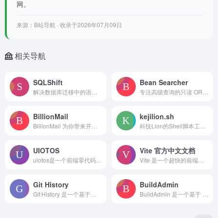
网。
来源：B站导航 · 收录于2026年07月09日
相关导航
SQLShift
Bean Searcher
解决数据库迁移中的语法差异问题，支持异构数据库之间的迁移
专注高级查询的只读 ORM，天生支持联表，免 DTO、VO 转换，使一行代码实现复杂列表检索成为可能
BillionMail
kejilion.sh
BillionMail 为你带来开源邮件服务器、邮件订阅与邮件营销——完全自托管，开发者友好，无需月费。
科技Lion的Shell脚本工具是一款全能Linux服务器管理工具箱，提供Docker管理、LNMP建站、系统优化等功能。适用于Ubuntu、CentOS等主流
UIOTOS
Vite 官方中文文档
uiotos是一个前端零代码编程工具，旨在解决前端界面开发中的难题，实现无代码或低代码开发复杂界面和业务逻辑。
Vite 是一个超快的前端构建工具，赋能下一代 Web 应用的发展。卓越的 Web 开发构建工具
Git History
BuildAdmin
Git History 是一个基于浏览器的轻量级工具，专注于快速查看任意 Git 仓库中文件的历史记录。
BuildAdmin 是一个基于 Vue3.x、ThinkPHP6、TypeScript、Vite、Pinia、Element Plus 等技术栈的后台管理系统