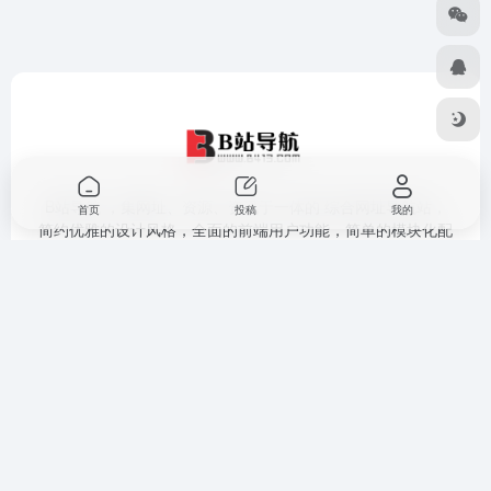
B站导航 ，集网址、资源、资讯于一体的 综合网址导航站，
首页
投稿
我的
简约优雅的设计风格，全面的前端用户功能，简单的模块化配
置，欢迎您的体验
提交收录
免责声明
广告合作
关于我们
隐私政策
Copyright © 2026
B站导航
豫ICP备18041986号-6
网站地图
|
技术导