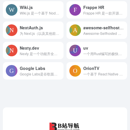
Wiki.js
Frappe HR
Wiki.js 是一个基于 Node.js 的现代、轻量级且功能强大的开源 Wiki 应用程序，广泛用于个人和团队的知识管理、文档协作和信息共享。
Frappe HR 是一款开源、现代化且用户友好的人力资源与薪资管理软件，旨在帮助企业提升管理效率。
NextAuth.js
awesome-selfhosted
为 Next.js（以及其他前端框架）提供开箱即用的身份认证解决方案，支持 OAuth、密码登录、Magic Link、WebAuthn 等多种方式。
Awesome-Selfhosted 是一个专注于自托管（Self-Hosted）开源软件的精选列表项目，托管在 GitHub 上，旨在帮助用户发现和部署可以自
Nexty.dev
uv
Nexty 是一个功能齐全的 Next.js SaaS 全栈模板，让你能够快速构建各种商业网站，无论是内容站、工具站还是集成 AI 能力的付费网站。
一个用Rust编写的极快的 Python 包和项目管理工具，集成了多种常用Python工具的功能，将项目依赖管理，环境搭建，脚本运行以及 Python 版本管理
Google Labs
OrionTV
Google Labs是谷歌面向公众开放的实验平台，专门展示和测试公司正在研发的前沿技术与产品原型。
一个基于 React Native TVOS 和 Expo 构建的播放器，旨在提供流畅的视频观看体验。