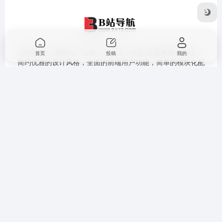
B站导航 ，集网址、资源、资讯于一体的 综合网址导航站，
首页
投稿
我的
简约优雅的设计风格，全面的前端用户功能，简单的模块化配
置，欢迎您的体验
提交收录
免责声明
广告合作
关于我们
隐私政策
Copyright © 2026
B站导航
豫ICP备18041986号-6
网站地图
|
技术导
航