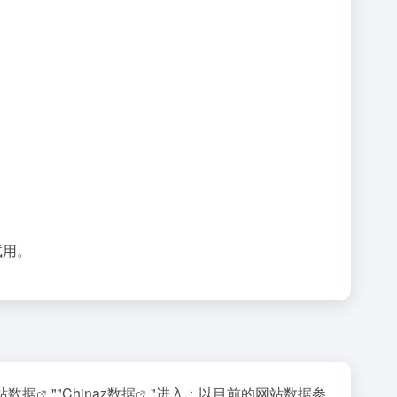
口试用。
站数据
""
Chinaz数据
"进入；以目前的网站数据参