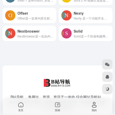
SWE-1 是windsurf_ai首个为整个软件工程流程优化的模型家族，旨在加速软件开发 99%。与传统的仅能编写代码的模型相比，SWE-1 不仅能编写代码，
Sora 2 AI 视频生成器是一款基于 OpenAI 技术的在线工具，可以将文本描述转化为高质量的视频内容。该产品允许用户生成无水印、1080p 分辨率的视频
Offset
Nexty
Offset是一款将AI原生财务建模直接集成到Excel中的插件。其重要性在于它极大地提升了财务工作者在Excel中进行财务建模和分析的效率。主要优点包括自动化
Nexty 是一个功能齐全的 Next.js SaaS 全栈模板，让你能够快速构建各种商业网站，无论是内容站、工具站还是集成 AI 能力的付费网站。该模板提供完
Nextbroswer
Solid
Nextbrowser是一款由AI驱动的浏览器，主要服务于销售和营销领域。其核心技术是利用云驱动的AI智能代理，能够根据用户的指令自动完成各种浏览器操作，实现任
Solid是一个快速构建网站的工具，它可以帮助用户快速搭建具有人工智能功能的实用网站。Solid以其生成真实可用的代码而脱颖而出，适用于不同领域的开发需求。
B站导航 ，集网址、资源、资讯于一体的 综合网址导航站，
简约优雅的设计风格，全面的前端用户功能，简单的模块化配
置，欢迎您的体验
首页
投稿
我的