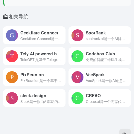
相关导航
Geekflare Connect
SpotRank
Geekflare Connect是一款强大的AI平台，允许用户连接OpenAI、Google、Anthropic等多个AI提供商的API密钥。其重要性在于为企
spotrank.ai是一个AI排名引擎优化平台，通过比较GPT-4、Claude、Gemini等AI排名，提供AEO洞察以改善AI可见性并超越竞争对手。
Tely AI powered by TeleGPT
Codebox.Club
TeleGPT 是基于 Telegram 的 AI 助手，为您的消息体验提供强大支持。提供即时聊天摘要、语法检查、翻译、会议安排等功能，是个人和专业通信的强大升
免费的智能二维码生成工具，功能比较全。能做 URL、WiFi、文字等不同类型的二维码，还能用 AI 做艺术二维码，自己改颜色、形状、加 Logo。
PixReunion
VeeSpark
PixReunion是一个基于人工智能技术的家庭照片处理网站。其重要性在于利用AI打破时空限制，让相隔甚远或已离世的亲人能在照片中团聚。主要优点包括操作便捷，能
VeeSpark是一款AI创意工作室，通过AI技术将想法转化为惊人的视频。产品不需要设计技能，能够生成脚本、场景和品牌视觉，适用于社交媒体、广告和教育领域。
sleek.design
CREAO
Sleek是一款由AI驱动的移动应用原型生成器，允许用户在不聘请设计师的情况下，在几分钟内将想法转化为漂亮的应用设计。该产品的主要优点包括节省时间和成本，无需设
Creao.ai是一个无需代码即可构建定制AI应用程序和助手的平台。它通过语音描述即可构建完整的应用程序，具有强大的AI助手和自动化能力，同时内置数据库和托管服