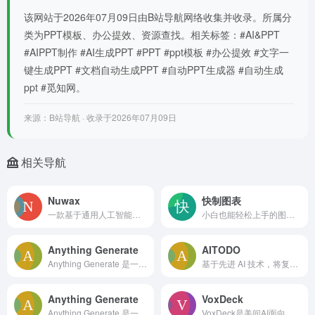
该网站于2026年07月09日由B站导航网络收集并收录。所属分
类为PPT模板、办公提效、资源查找。相关标签：#AI&PPT
#AIPPT制作 #AI生成PPT #PPT #ppt模板 #办公提效 #文字一
键生成PPT #文档自动生成PPT #自动PPT生成器 #自动生成
ppt #觅知网。
来源：B站导航 · 收录于2026年07月09日
相关导航
Nuwax
快制图表
一款基于通用人工智能（AGI）‍理念打造的开源智能体操作系统（Agent OS），旨在将 AI 从简单的对话工具升级为能够自主执行任务的企业智能执行者。
小白也能轻松上手的图表与报表制作神器，能做饼图、折线图等常见图表，还能做线型进度条等PPT常用素材，适合发社交图、做PPT、汇报数据、写论文等各种场景。
Anything Generate
AITODO
Anything Generate 是一个多功能的在线工具平台，旨在帮助用户快速生成各种创意内容，如名称、标题、用户名等。
基于先进 AI 技术，将复杂目标智能拆解为可执行的具体步骤，让计划制定变得简单高效
Anything Generate
VoxDeck
Anything Generate 是一个多功能的在线工具平台，旨在帮助用户快速生成各种创意内容，如名称、标题、用户名等。
VoxDeck是美间AI面向海外市场推出的一款AI演示文稿制作平台，可以帮助用户快速调整和优化演示文稿。VoxDeck无需设计技能，无需耗费精力，就能将普通幻灯