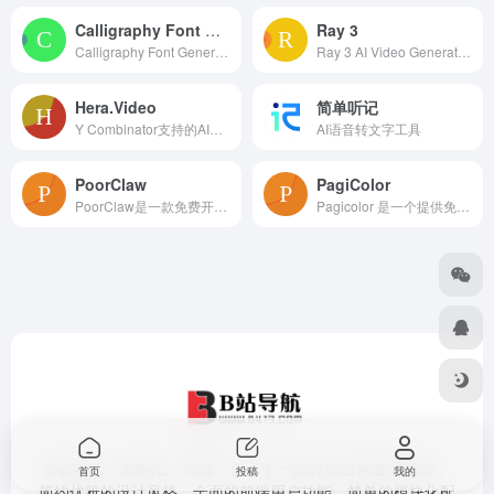
Calligraphy Font Generator书法字体生成
Ray 3
Calligraphy Font Generator | Free Online Font Tool
Ray 3 AI Video Generator是一款由先进Ray 3 AI技术驱动的视频生成平台，是全球首个具备HDR生成和智能推理能力的AI视频模型。其重要
Hera.Video
简单听记
Y Combinator支持的AI动画设计工具，能快速生成高品质、符合品牌风格的动态图形。它的核心优势是，用户既能通过文本指令高效创作，还能对生成结果精细二次编
AI语音转文字工具
PoorClaw
PagiColor
PoorClaw是一款免费开箱即用的OpenClaw客户端，支持一键连接DeepSeek、ChatGPT等多种主流AI模型，并提供多平台接入渠道。
Pagicolor 是一个提供免费可打印涂色页的网站或平台。以黑白线稿的形式呈现，用户可以使用蜡笔、彩色铅笔、马克笔或数字工具进行上色。
B站导航 ，集网址、资源、资讯于一体的 综合网址导航站，
首页
投稿
我的
简约优雅的设计风格，全面的前端用户功能，简单的模块化配