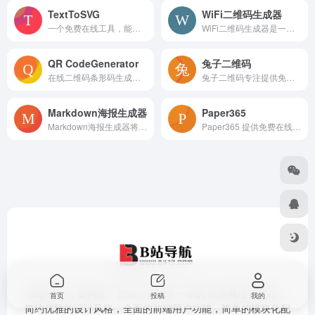
TextToSVG
WiFi二维码生成器
一个免费在线工具，能够把任意文字直接转换为 SVG（可缩放矢量图形）格式。
WiFi二维码生成器是一款免费在线WiFi二维码生成器，可以在线制作一键扫描连接WIFI的二维码，支持海报设计、文字编辑、拖拽布局，一键下载打印高清WIFI二维
QR CodeGenerator
兔子二维码
在线二维码条形码生成器是一个免费， 在线， 实时生成二维码条形码，是功能强大的免费二维码和条形码解决方案。
兔子二维码专注提供免费二维码生成器。无需注册即可一键创建二维码，支持 DIY 二维码美化样式，是帮助您节省时间、提升效率的好帮手。
Markdown海报生成器
Paper365
Markdown海报生成器将您的 Markdown 文本一键转换为多种风格图文海报，彰显韵味，适用于小红书、公众号等平台
Paper365 提供免费在线生成和打印各类纸张模板的服务，支持横线纸、方格纸、点阵纸、手写练习纸、日语原稿纸、五线谱等多种格式，满足学习、办公和创意场景的纸质
B站导航 ，集网址、资源、资讯于一体的 综合网址导航站，
首页
投稿
我的
简约优雅的设计风格，全面的前端用户功能，简单的模块化配