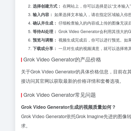
选择创建方式：
在网站上，你可以选择是以“文本输入”
输入内容：
如果选择文本输入，请在指定区域输入你
确认并生成：
仔细检查输入的内容或上传的图像无误后
等待AI处理：
Grok Video Generator会利用其强
预览与调整：
视频生成完成后，你可以进行预览。如
下载或分享：
一旦对生成的视频满意，就可以选择将
Grok Video Generator的产品价格
关于Grok Video Generator的具体价格
接访问其官网以获取最新的价格详情和套餐选项。
Grok Video Generator常见问题
Grok Video Generator生成的视频质量如何？
Grok Video Generator依托Grok I
求。