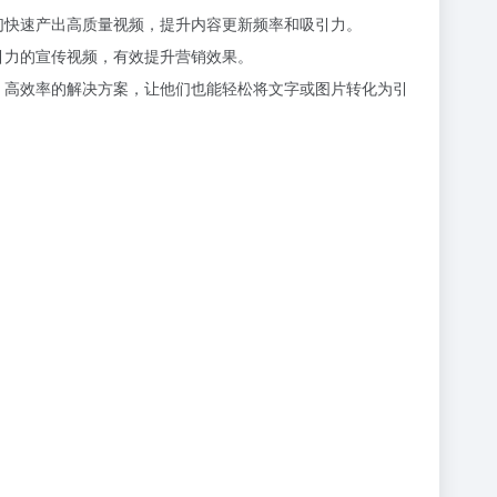
帮助他们快速产出高质量视频，提升内容更新频率和吸引力。
引力的宣传视频，有效提升营销效果。
低门槛、高效率的解决方案，让他们也能轻松将文字或图片转化为引