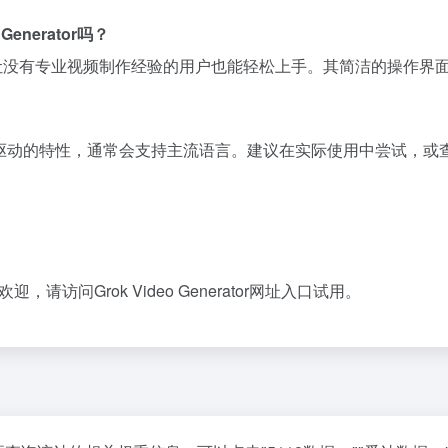
nerator吗？
计初衷就是为了让没有专业视频制作经验的用户也能轻松上手。其简洁的
驱动的特性，通常会支持主流语言。建议在实际使用中尝试，或查
户欢迎，请访问Grok Video Generator网址入口试用。