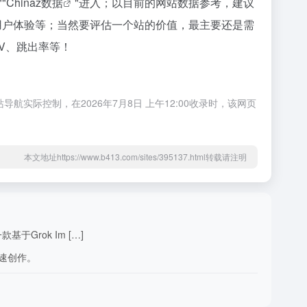
""
Chinaz数据
"进入；以目前的网站数据参考，建议
引量、用户体验等；当然要评估一个站的价值，最主要还是需
PV、跳出率等！
导航实际控制，在2026年7月8日 上午12:00收录时，该网页
本文地址https://www.b413.com/sites/395137.html转载请注明
基于Grok Im […]
快速创作。