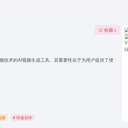
收藏
0
gine图像转视频技术的AI视频生成工具。其重要性在于为用户提供了便
视频
# 快速创作