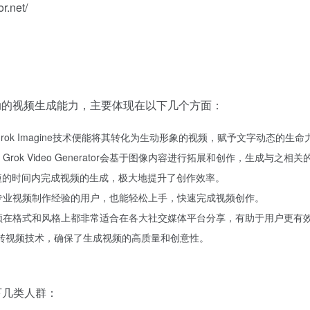
r.net/
大的AI驱动的视频生成能力，主要体现在以下几个方面：
ok Imagine技术便能将其转化为生动形象的视频，赋予文字动态的生命
ok Video Generator会基于图像内容进行拓展和创作，生成与之
短的时间内完成视频的生成，极大地提升了创作效率。
专业视频制作经验的用户，也能轻松上手，快速完成视频创作。
tor生成的视频在格式和风格上都非常适合在各大社交媒体平台分享，有助于用户更
大图像转视频技术，确保了生成视频的高质量和创意性。
括以下几类人群：