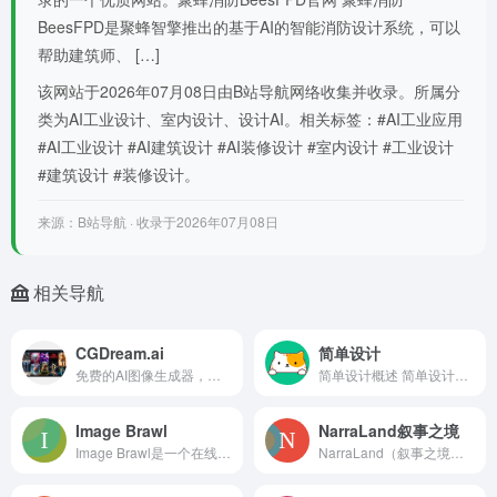
BeesFPD是聚蜂智擎推出的基于AI的智能消防设计系统，可以
帮助建筑师、 […]
该网站于2026年07月08日由B站导航网络收集并收录。所属分
类为AI工业设计、室内设计、设计AI。相关标签：#AI工业应用
#AI工业设计 #AI建筑设计 #AI装修设计 #室内设计 #工业设计
#建筑设计 #装修设计。
来源：B站导航 · 收录于2026年07月08日
相关导航
CGDream.ai
简单设计
免费的AI图像生成器，支持2D/3D模型和自定义选项
简单设计概述 简单设计是一种强调易用性和易理解性的设计理念...
Image Brawl
NarraLand叙事之境
Image Brawl是一个在线图像对决平台，通过创建、投票和排名图像比赛，帮助设计师、摄影师和用户找出最优秀的图像。该产品利用AI技术提供图像辨别功能，用户可
NarraLand（叙事之境）是一款AI智能内容创作平台，能帮助用户将自然语言描述快速转化为设计精美、排版专业的视觉作品。无需编程或设计技能，只需用对话描述需求