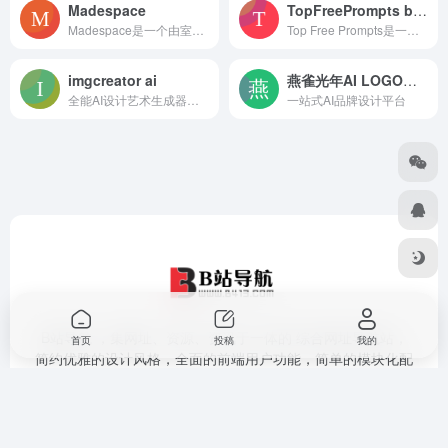
Madespace
TopFreePrompts by LucyBrain
Madespace是一个由室内设计师专业培训的生成式AI平台，为用户提供室内设计服务。该平台的主要优点在于让任何人都可以设计出专业水准的室内空间，帮助用户实现个
Top Free Prompts是一个提供免费访问全球10,000个最复杂提示的网站，加速AI成为教练、摄影师、作家、编程人员、设计师、营销人员等，帮助您更快更
imgcreator ai
燕雀光年AI LOGO生成器
全能AI设计艺术生成器，能够根据文本和图像创建图像
一站式AI品牌设计平台
B站导航 ，集网址、资源、资讯于一体的 综合网址导航站，
首页
投稿
我的
简约优雅的设计风格，全面的前端用户功能，简单的模块化配
置，欢迎您的体验