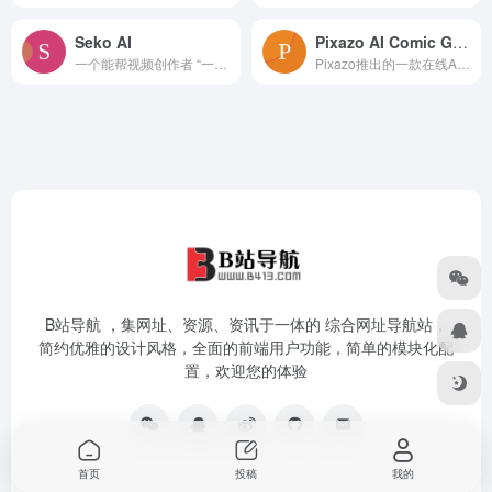
Seko AI
Pixazo AI Comic Generator
一个能帮视频创作者 “一句话拍视频” 的智能平台。不用写复杂指令，用中文说想法，它就能自动弄好剧本、美术风格、分镜、配音配乐，最后合成完整视频。
Pixazo推出的一款在线AI漫画创作工具。能把文字描述或参考图片快速转成专业漫画分镜。这个工具主打"用提示词创作"，支持多种视觉风格，还自带实时编辑器，哪怕完
B站导航 ，集网址、资源、资讯于一体的 综合网址导航站，
简约优雅的设计风格，全面的前端用户功能，简单的模块化配
置，欢迎您的体验
首页
投稿
我的