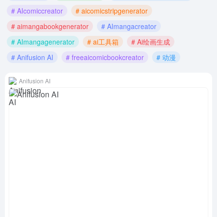
# AIcomiccreator
# aicomicstripgenerator
# aimangabookgenerator
# AImangacreator
# AImangagenerator
# ai工具箱
# Ai绘画生成
# Anifusion AI
# freeaicomicbookcreator
# 动漫
Anifusion AI