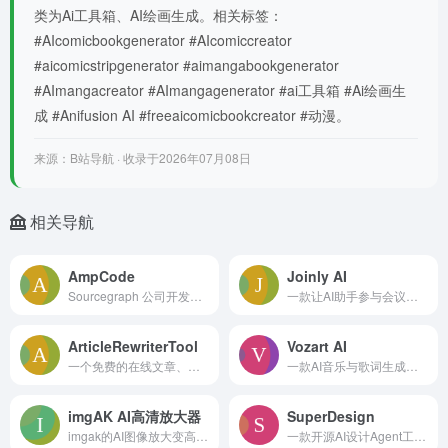
类为Ai工具箱、AI绘画生成。相关标签：
#AIcomicbookgenerator #AIcomiccreator
#aicomicstripgenerator #aimangabookgenerator
#AImangacreator #AImangagenerator #ai工具箱 #Ai绘画生
成 #Anifusion AI #freeaicomicbookcreator #动漫。
来源：B站导航 · 收录于2026年07月08日
相关导航
AmpCode
Joinly AI
Sourcegraph 公司开发的智能代码编程助手，和 Claude Code 同属 S 级，和 Claude Code同属 级，比 Cursor 的A级更好。
一款让AI助手参与会议的工具。它通过服务器为 AI 提供会议所需的功能和资源，让 AI 能够在会议中实时帮忙做事，还能和大家互动。
ArticleRewriterTool
Vozart AI
一个免费的在线文章、句子及段落改写工具，用 AI 技术优化内容，适合多种写作场景。
一款AI音乐与歌词生成器，可把文本提示或歌词转换为录音室品质的免版税曲目，让你几个词一分钟内就可以创作一首歌。
imgAK AI高清放大器
SuperDesign
imgak的AI图像放大变高清功能基于先进人工智能算法，可一键将低分辨率、模糊、压缩失真的图片智能提升至超高清画质。不仅支持高达 16000 像素 的无损放大，
一款开源AI设计Agent工具，可以直接在 IDE中通过自然语言生成 UI 界面、组件和线框图。