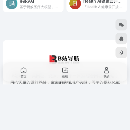
蚂蚁AQ
Health AI健康云开放平台
基于蚂蚁医疗大模型，通过学习超万亿tokens专业医疗数据，提供健康科普、问诊咨询、报告解读、健康档案管理等功能，并支持图片、语音、视频等多模态交互。
「Health AI健康云开放平台」是健康有益推出的健康管理综合信息管理系统。「Health AI健康云开放平台」以“技术赋能健康管理”为核心，整合企业在机器视
B站导航 ，集网址、资源、资讯于一体的 综合网址导航站，
首页
投稿
我的
简约优雅的设计风格，全面的前端用户功能，简单的模块化配
置，欢迎您的体验
提交收录
免责声明
广告合作
关于我们
隐私政策