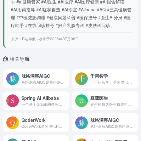
手 #ai健康管家 #AI医生 #AI医疗 #AI医疗健康 #AI报告解读
#AI用药指导 #AI症状自查 #AI诊室 #Alibaba #AQ #三高慢病管
理 #中医减肥调理 #健康问题科普 #医保挂号 #医生AI分身 #医
疗助手 #在线问诊挂号 #妇产乳腺专科 #皮肤科问诊。
来源：B站导航 · 收录于2026年07月08日
相关导航
脉络洞察AIGC
千问智学
脉络洞察AIGC是脉络洞察专为生命科学打造的企业级智能知识库，现已接入先进AI大模型，AIGC能力覆盖多个业务场景。脉络洞察AIGC提供AI深度理解企业知识库内
「千问智学」是阿里巴巴推出的AI教育应用产品，原身为夸克学习App，2025年12月23日升级为「千问智学」，用户提供全学段（K12至研究生）‍的学习辅助和知识
Spring AI Alibaba
豆蔻医生
一个基于Graph的多智能体AI框架，用于开发聊天机器人、工作流和多智能体应用。这个框架支持流式并发生成内容，简化复杂 AI 应用的开发和部署。
壹生检康为医生群体打造的循证AI临床决策辅助工具，依托海量实时更新的医学文献与权威指南，提供快速、规范的诊断参考与依据。
QoderWork
脉络洞察AIGC
QoderWork是阿里巴巴旗下Qoder平台推出的一款桌面端AI智能工作助手，于2026年1月30日上线测试，主打本地执行、零门槛办公提效。QoderWork
脉络洞察AIGC是脉络洞察专为生命科学打造的企业级智能知识库，现已接入先进AI大模型，AIGC能力覆盖多个业务场景。脉络洞察AIGC提供AI深度理解企业知识库内