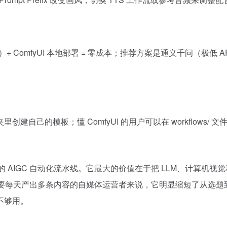
 ComfyUI 本地部署 = 零成本；推荐方案是通义千问（极低 API 费
件夹里创建自己的模板；懂 ComfyUI 的用户可以在 workflows/
条端到端的 AIGC 自动化流水线。它最大的价值在于把 LLM、计
对于需要每天产出多条内容的自媒体运营者来说，它明显缩短了从选
不够用。