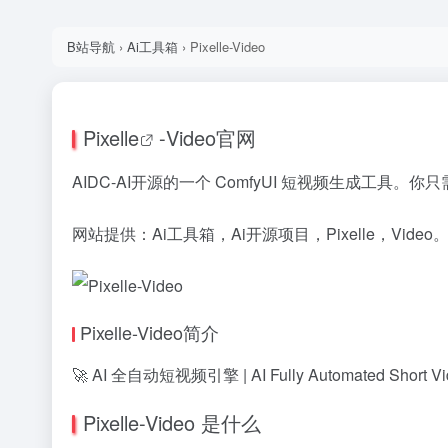
B站导航
›
Ai工具箱
›
Pixelle-Video
Pixelle
-Video官网
AIDC-AI开源的一个 ComfyUI 短视频生成
网站提供：Ai工具箱，Ai开源项目，Pixelle，Video
Pixelle-Video简介
🚀 AI 全自动短视频引擎 | AI Fully Automated Short Vide
Pixelle-Video 是什么