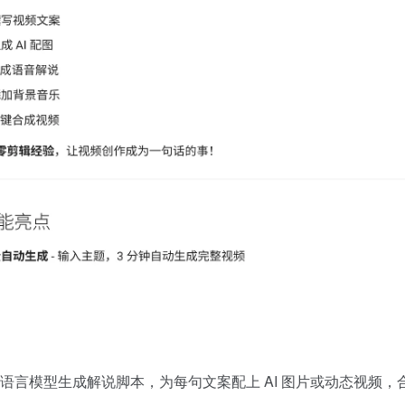
语言模型生成解说脚本，为每句文案配上 AI 图片或动态视频