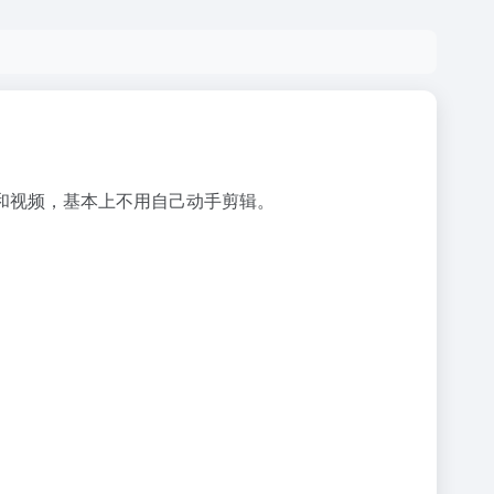
配音和视频，基本上不用自己动手剪辑。