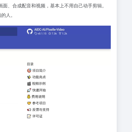
脚本、生成画面、合成配音和视频，基本上不用自己动手剪辑。
频的人。