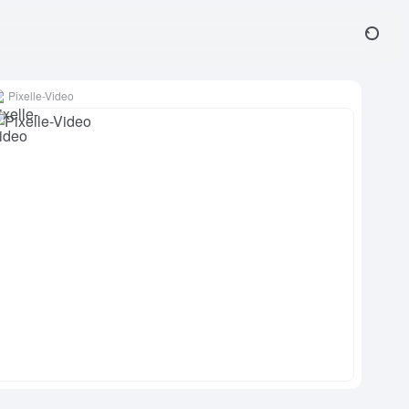
Pixelle-Video