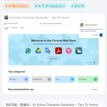
# ai-聊天机器人
# ai-艺术与创意设计
# 新出AI
AI Anime Character Generator – Text To Anime
B站导航
›
图像AI
›
AI Anime Character Generator – Text To Anime