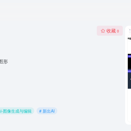
收藏
0
图形
 ai-图像生成与编辑
# 新出AI