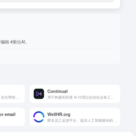
编辑 #新出AI。
Continual
一个 AI 驱动的客户成功平台，旨在帮助 SaaS 公司减少流失并提高客户保留率
用于构建和部署 AI 代理以自动化业务工作流程的运营 AI 平台
or email
WellHR.org
匿名员工反馈平台，提供人工智能驱动的心理健康支持