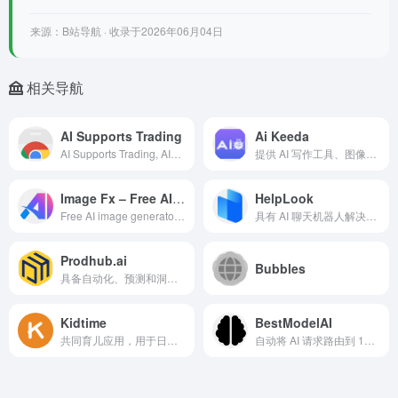
来源：B站导航 · 收录于2026年06月04日
相关导航
AI Supports Trading
Ai Keeda
AI Supports Trading, AI扩展，用于通过自动化功能优化MEXC的期货交易,AI extension for optimizing Futures trading on MEXC with automated features. 什么是 AI Supports Trading Extension ai chrome 扩展程序/插件？ AI支持交易扩展旨在帮助用户优化在MEX
提供 AI 写作工具、图像生成器、语音合成器、聊天机器人和代码助手的人工智能工具网站
Image Fx – Free AI Image Generator
HelpLook
Free AI image generator that creates stunning visuals from text prompts, no sign-up needed. 什么是Image
具有 AI 聊天机器人解决方案的知识管理平台
Prodhub.ai
Bubbles
具备自动化、预测和洞察的产品管理解决方案，加快产品上市速度
Kidtime
BestModelAI
共同育儿应用，用于日程安排、责任感、监护权跟踪和指导
自动将 AI 请求路由到 100+ 个选项中的最佳模型