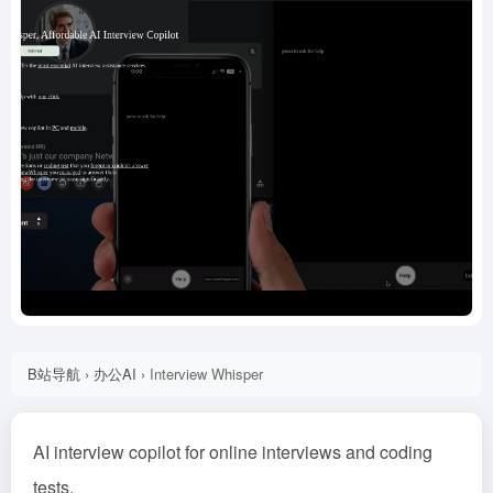
B站导航
›
办公AI
›
Interview Whisper
AI interview copilot for online interviews and coding
tests.