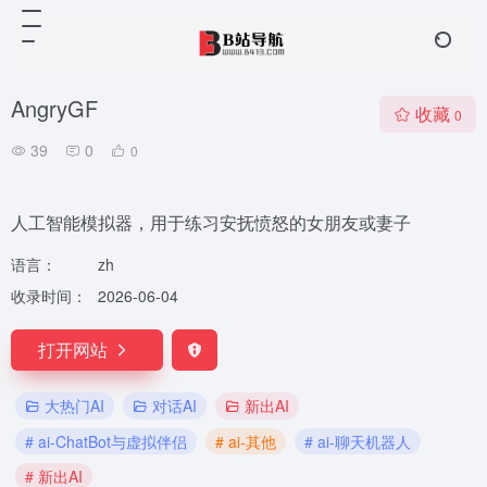
AngryGF
收藏
0
39
0
0
人工智能模拟器，用于练习安抚愤怒的女朋友或妻子
语言：
zh
收录时间：
2026-06-04
打开网站
大热门AI
对话AI
新出AI
# ai-ChatBot与虚拟伴侣
# ai-其他
# ai-聊天机器人
# 新出AI