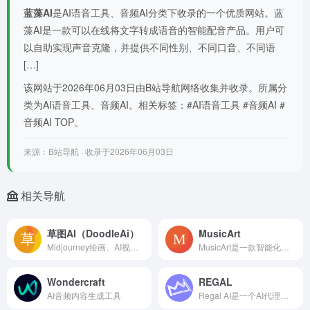
蓝藻AI
是AI语音工具、音频AI分类下收录的一个优质网站。蓝
藻AI是一款可以在线将文字转成语音的智能配音产品。用户可
以自助实现声音克隆，并提供不同性别、不同口音、不同语
[…]
该网站于2026年06月03日由B站导航网络收集并收录。所属分
类为AI语音工具、音频AI。相关标签：#AI语音工具 #音频AI #
音频AI TOP。
来源：B站导航 · 收录于2026年06月03日
相关导航
草图AI（DoodleAi）
MusicArt
Midjourney绘画、AI视频、AI一键生成PPT、Suno音乐、谷歌绘画、Sora视频、扣子工作流、AI智能体工具、AI数字人、设计师工具箱等
MusicArt是一款智能化的AI音乐生成器，可以帮助用户将想象力转化为音乐作品。一行文字、一张照片，或一个转瞬即逝的念头，MusicArt AI都能帮你转化为
Wondercraft
REGAL
AI音频内容生成工具
Regal AI是一个AI代理平台，正在改变支持、销售和运营的商业沟通