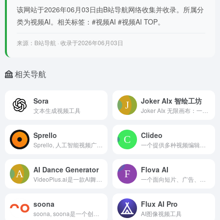
该网站于2026年06月03日由B站导航网络收集并收录。所属分
类为视频AI。相关标签：#视频AI #视频AI TOP。
来源：B站导航 · 收录于2026年06月03日
相关导航
Sora
Joker AIx 智绘工坊
文本生成视频工具
Joker AIx 无限画布：一站式智能创作平台，集成丰富AI模型，支持高效进行设计创作、视频制作、图像生成与编辑，满足个人创意与商业项目的多元创作需求。
Sprello
Clideo
Sprello, 人工智能视频广告创作工具，用于快速、优化的视频营销,AI video ad creator for fast, optimized video marketing. 什么是Sprello？ Sprello 是一个人工智能视频广告创作工具，帮助企业快速制作视频广告。它是一款视频广告制作工具，利用人工智能技术测试不同的视频广告格式并优化视频内容。Spre
一个提供多种视频编辑及相关工具的平台，有添加字幕、压缩视频、剪辑、GIF 制作、屏幕录制等功能，支持多语言使用。
AI Dance Generator
Flova AI
VideoPlus.ai是一款AI舞蹈生成器，利用AI技术快速生成引人注目的舞蹈视频，用户可定制舞蹈风格、人物和主题，无水印，适用于舞蹈爱好者、社交媒体影响者等
一个面向短片、广告、动画和社交媒体创作者的AI创作平台。它能把一段剧本文字直接变成带声音、分镜、角色一致、运镜专业的成片，不用传统拍摄设备或后期软件，也能做出电
soona
Flux AI Pro
soona, soona是一个创意平台，帮助品牌为电子商务创建专业和用户生成的内容(UGC)。它提供了一套内容创建、管理和分析的工具，包括AI驱动的工具、摄影和视频制作、UGC服务以及数字资产管理(DAM)。soona旨在简化内容创建，降低成本，提高在线商店的视觉表现。 ,soona是一个创意平台，帮助品牌为电子商务创建专业和用户生成的内容(UGC)。它提供了一套内容创建、管理
AI图像视频工具