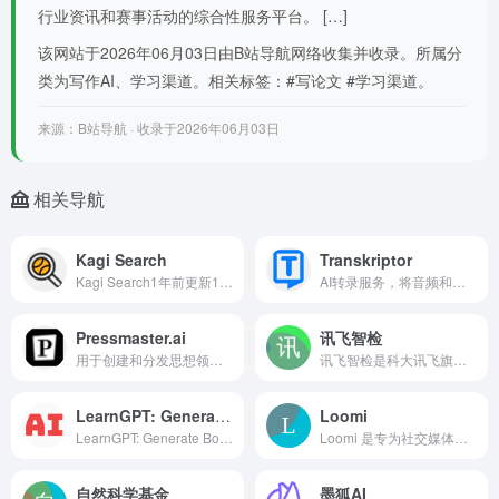
行业资讯和赛事活动的综合性服务平台。 […]
该网站于2026年06月03日由B站导航网络收集并收录。所属分
类为写作AI、学习渠道。相关标签：#写论文 #学习渠道。
来源：B站导航 · 收录于2026年06月03日
相关导航
Kagi Search
Transkriptor
Kagi Search1年前更新16K02.4K
AI转录服务，将音频和视频转为文本，具有高准确率
Pressmaster.ai
讯飞智检
用于创建和分发思想领导内容的人工智能平台
讯飞智检是科大讯飞旗下开放平台推出的一款人工智能写作、校对/合规审查的智能产品，可帮助用户进行AI智能文本纠错，支持对纯文本、Word、图片、音频、视频进行批量审查。
LearnGPT: Generate Books on Any Topics
Loomi
LearnGPT: Generate Books on Any Topics, LearnGPT利用AI生成各种主题的完整书籍,LearnGPT uses AI to generate complete books on various topics. 什么是LearnGPT？ LearnGPT使用AI生成覆盖广泛主题的完整书籍，提供无缝且轻松的学习方式，让你了解任何事物。 如何使用 LearnG
Loomi 是专为社交媒体创作者设计的AI创作工具，源自中国最大营销集团BlueFocus蓝色光标旗下的BlueLab团队，并由千万级的行业数据库强势赋能。Loomi将BlueFocus的专家级见解与新颖的交互设计相融合，帮助创作者高效创作，实现影响力的飞跃式增长。
自然科学基金
墨狐AI