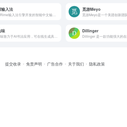
维输入法
觅游Meyo
基于Rime输入法引擎开发的智能中文输入工具，定位为"最易学的高效输入法"。名称取自《易经》"几者，动之微，吉之先见也"，强调在输入细节中体现智能与效率。
法味
Dillinger
书法味致力于AI书法应用，可在线生成具有专业味道的书法作品，无论你是学习书法或者进行专业书法创作，书法味都能给你提供专业的参考，成为你得心应手的随身书法工具。
提交收录
免责声明
广告合作
关于我们
隐私政策