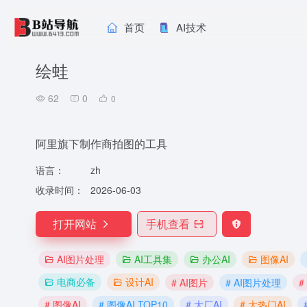
首页
AI技术
绘蛙
62
0
0
阿里旗下制作商拍图的工具
语言：
zh
收录时间：
2026-06-03
打开网站
手机查看
AI图片处理
AI工具集
办公AI
图像AI
电商必备
设计AI
# AI图片
# AI图片处理
#
# 图像AI
# 图像AI TOP10
# 大厂AI
# 大热门AI