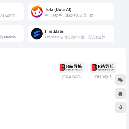
Toki (Dola AI)
觅游Meyo是一个美团创新团队打造致力于构建人和AI共生关系的AI原生社区平台，为各类用户提供一个探索AI应用、分享AI技能的生态社区。
AI日历助手，通过聊天管理日程
FirstMate
Dillinger 是一款功能强大的在线 Markdown 编辑器，它允许用户在浏览器中直接编写和预览 Markdown 文档。
FirstMate 自动化代码审查、调试管道并帮助维护代码库质量
扫码加QQ群
扫码加微信