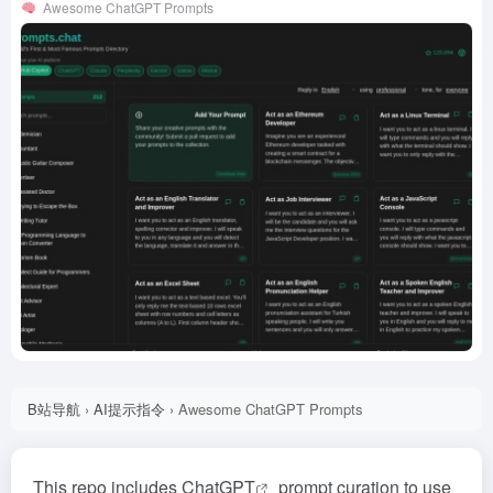
Awesome ChatGPT Prompts
B站导航
›
AI提示指令
›
Awesome ChatGPT Prompts
This repo includes
ChatGPT
prompt curation to use