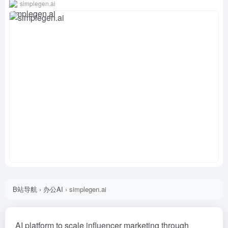
simplegen.ai
B站导航
›
办公AI
›
simplegen.ai
AI platform to scale influencer marketing through