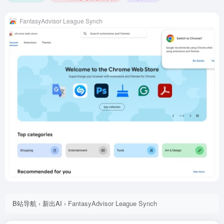
FantasyAdvisor League Synch
B站导航
›
新出AI
›
FantasyAdvisor League Synch