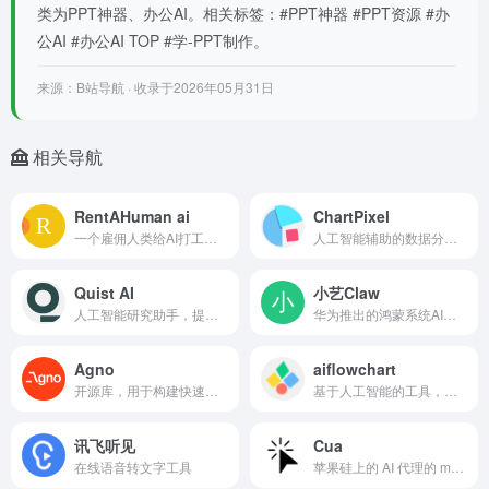
类为PPT神器、办公AI。相关标签：#PPT神器 #PPT资源 #办
公AI #办公AI TOP #学-PPT制作。
来源：B站导航 · 收录于2026年05月31日
相关导航
RentAHuman ai
ChartPixel
一个雇佣人类给AI打工的平台，AI可以直接在这个平台上雇人去完成它没法亲自做的现实世界任务，人类注册后列出自己的技能和时薪，AI Agent 通过 MCP 协议
人工智能辅助的数据分析和可视化平台，为即时洞察提供支持
Quist AI
小艺Claw
人工智能研究助手，提供数据驱动的洞见和高效的研究
华为推出的鸿蒙系统AI助手，被称为"鸿蒙版龙虾"。它基于开源项目OpenClaw，作为华为小艺助手中的新功能模块，大家可通过鸿蒙系统里搭建自己的智能助手
Agno
aiflowchart
开源库，用于构建快速、模型无关的 AI 代理，具有记忆和工具
基于人工智能的工具，可以从各种来源生成流程图、图形和图表
讯飞听见
Cua
在线语音转文字工具
苹果硅上的 AI 代理的 macOS 和 Linux 容器，具有接近本地的性能