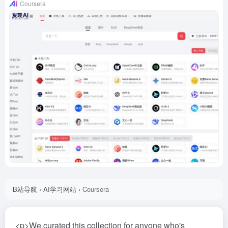
Coursera
B站导航
›
AI学习网站
›
Coursera
<p>We curated this collection for anyone who's