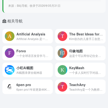
来源：B站导航 · 收录于2026年05月31日
相关导航
Artificial Analysis
The Best Ideas for Kids
Artificial Analysis 是一个专注于 AI 大语言模型和多模态模型客观评测与性能对比的独立分析平台，提供涵盖推理速度、输出质量、价格效益、上下文
Kim创办的儿童手工创意互动平台，为家长、照护者和教师提供亲子活动方案，内容包含手工、艺术、食谱等，是很多家庭的常用参考工具。
Forvo
印象地图
一个全球语言发音学习平台，提供超450种语言的真人发音资源，包括单词、短语和句子。用户能搜索、收听、上传发音，还能对比不同口音。
这是个可以帮你记住全国省市位置的测试工具。打开网站就能用，选个模式开始答题——在地图上点出省或市的位置，点对了显示绿色，错了是红色。必须全答对才能提交分数。
小旺AI截图
KeyMash
AI截图录屏全能神器
一个多人实时打字对战游戏。玩家要快速、准确地输入系统随机给出的文本，比谁打得又快又准。游戏匹配快，体积小，打开就能玩，能和全世界的人随时比赛。
6pen pro
TeachAny
6pen pro1年前更新46K0992
TeachAny是一个为教师提供AI教学工具的平台，旨在简化教学工作流程。