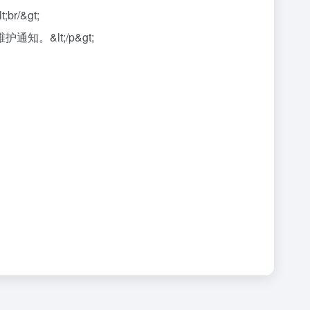
/&gt;
&lt;/p&gt;