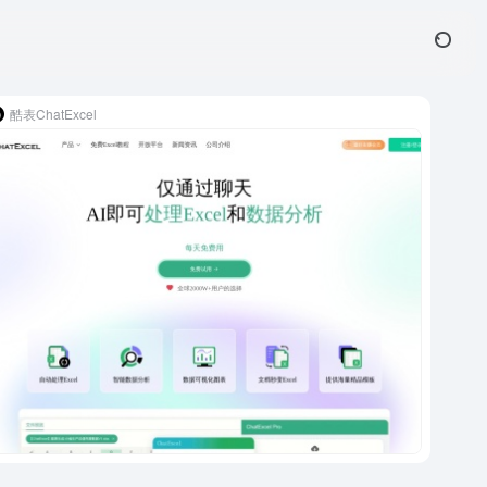
酷表ChatExcel