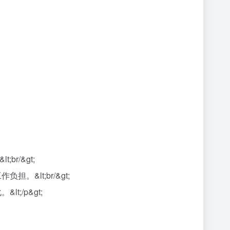
r/&gt;
&lt;br/&gt;
;/p&gt;