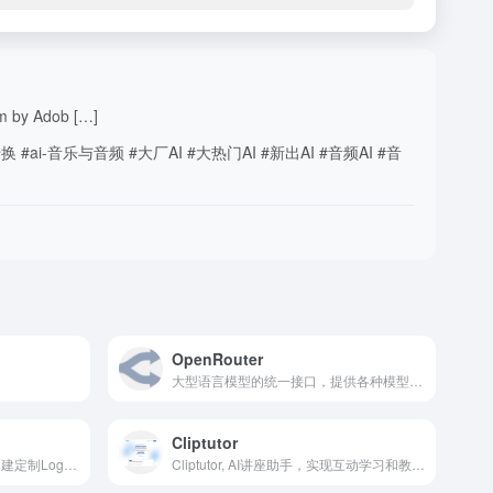
by Adob […]
-音乐与音频 #大厂AI #大热门AI #新出AI #音频AI #音
OpenRouter
大型语言模型的统一接口，提供各种模型和价格访问，保证更高的可用性。
Cliptutor
基于AI的Logo生成器，快速创建定制Logo、应用图标和图形
Cliptutor, AI讲座助手，实现互动学习和教学,AI lecture companion for interactive learning and teaching. 什么是Cliptutor？ Cliptutor是一个AI支持的讲座助手，帮助学生和教育工作者提升他们的学习与教学体验。用户可以从视频中提问，一键生成测验和学习指南，并与Quizle